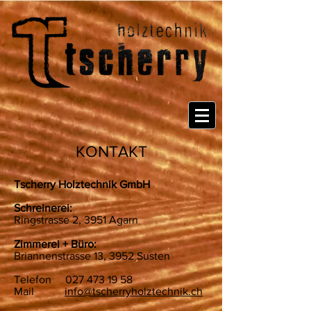
KONTAKT
Tscherry Holztechnik GmbH
Schreinerei:
Ringstrasse 2, 3951 Agarn
Zimmerei + Büro:
Briannenstrasse 13, 3952 Susten
Telefon
027 473 19 58
Mail
info@tscherryholztechnik.ch